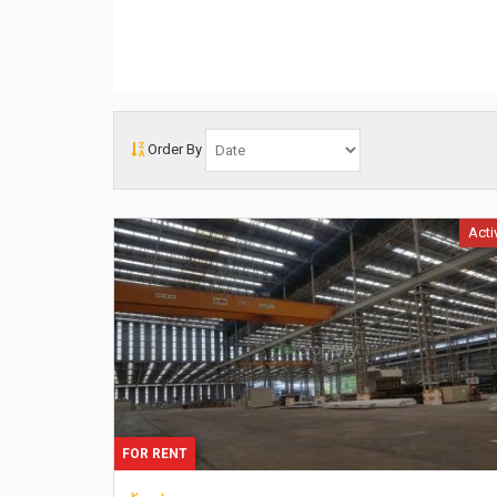
Order By
Acti
FOR RENT