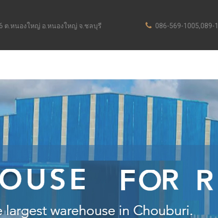
่ 6 ต.หนองใหญ่ อ.หนองใหญ่ จ.ชลบุรี
086-569-1005,089-